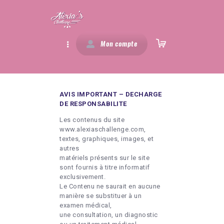
Mon compte
MES PROGRAMMES
AVIS IMPORTANT – DECHARGE
DE RESPONSABILITE
ABONNEMENT
Les contenus du site
PROGRAMMES SPORTIF
www.alexiaschallenge.com,
textes, graphiques, images, et
PROGRAMMES NUTRITION
autres
PACKS
matériels présents sur le site
sont fournis à titre informatif
TRANSFORMATIONS
exclusivement.
Le Contenu ne saurait en aucune
A PROPOS
manière se substituer à un
examen médical,
une consultation, un diagnostic