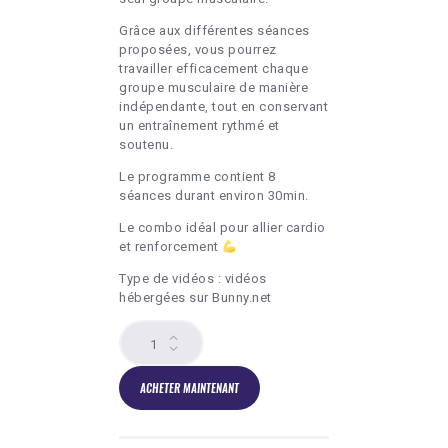
Grâce aux différentes séances
proposées, vous pourrez
travailler efficacement chaque
groupe musculaire de manière
indépendante, tout en conservant
un entraînement rythmé et
soutenu.
Le programme contient 8
séances durant environ 30min.
Le combo idéal pour allier cardio
et renforcement
Type de vidéos : vidéos
hébergées sur Bunny.net
quantité
de
Programme
vidéo
ACHETER MAINTENANT
:
Fusion